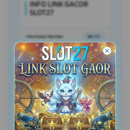
INFO LINK GACOR
SLOT27
Penilaian Member
88.111
Sistem
Qris, Transfer Bank,
Pembayaran
E-wallet.
Layanan Customer Service
24 Jam
Platform
User-Friendly
SPESIAL OFFER!