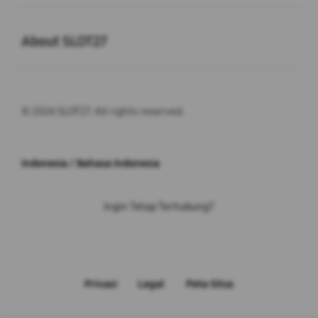
Buka
About SLOT27
© 2026 SLOT27. All rights reserved.
Indonesia / Bahasa Indonesia
Ingin Tetap Terhubung?
Privasi
Legal
Peta Situs